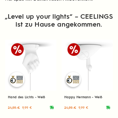
„Level up your lights“ – CEELINGS
ist zu Hause angekommen.
Hand des Lichts - Weiß
Happy Hermann - Weiß
deliveryvan
deliveryvan
24,99 €
9,99 €
24,99 €
9,99 €