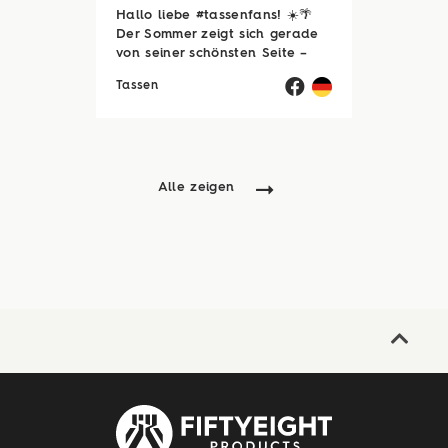
Hallo liebe #tassenfans! ☀️🌴
Der Sommer zeigt sich gerade
von seiner schönsten Seite –
und wir hoffen, ihr genießt jede
Tassen
einzelne Sonnenstunde! 😎☀️
Passend dazu läuft natürlich
auch unsere Sommerloch-
Aktion mit vielen ...
Alle zeigen