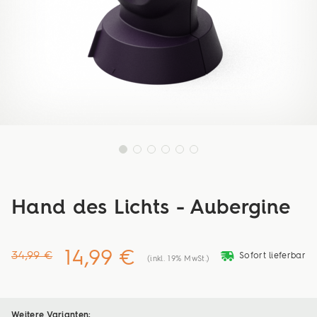
Hand des Lichts - Aubergine
14,99 €
deliveryvan
34,99 €
Sofort lieferbar
(inkl. 19% MwSt.)
Weitere Varianten: