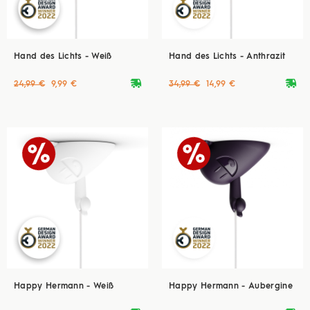
Hand des Lichts - Weiß
Hand des Lichts - Anthrazit
deliveryvan
deliveryvan
24,99 €
9,99 €
34,99 €
14,99 €
Happy Hermann - Weiß
Happy Hermann - Aubergine