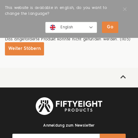
This website is available in english, do you want to
change the language?
Go
SHOP
ONLINE SHOP
English
Das angeforderte Produkt konnte nicht gefunden werden. (1105)
English
Weiter Stöbern
Deutsch
Anmeldung zum Newsletter