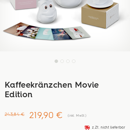
Kaffeekränzchen Movie
Edition
219,90 €
243,84 €
(inkl. MwSt.)
deliveryvan
z.Zt. nicht lieferbar