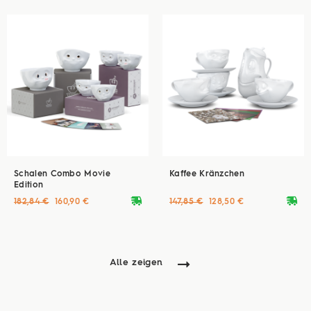
Schalen Combo Movie
Kaffee Kränzchen
Edition
deliveryvan
deliveryvan
182,84 €
160,90 €
147,85 €
128,50 €
Alle zeigen