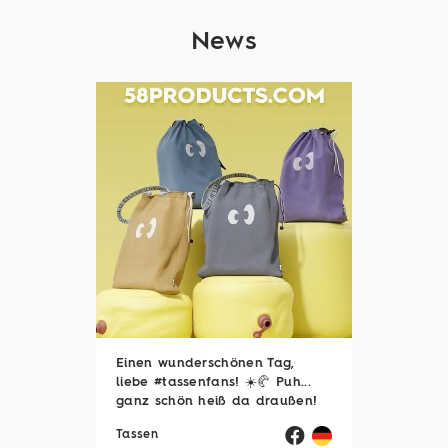
News
Einen wunderschönen Tag,
liebe #tassenfans! ☀️🥐 Puh...
ganz schön heiß da draußen!
🥵☀️ Zum Glück sind viele von
Tassen
euch noch im Urlaubsmodus