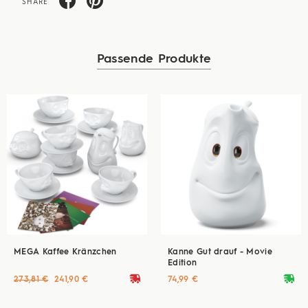
SHARE
Passende Produkte
MEGA Kaffee Kränzchen
Kanne Gut drauf - Movie
Edition
deliveryvan
deliveryvan
273,81 €
241,90 €
74,99 €