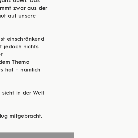
 ganz oben. Das
kommt zwar aus der
gut auf unsere
hst einschränkend
t jedoch nichts
r
t dem Thema
s hat – nämlich
sieht in der Welt
flug mitgebracht.