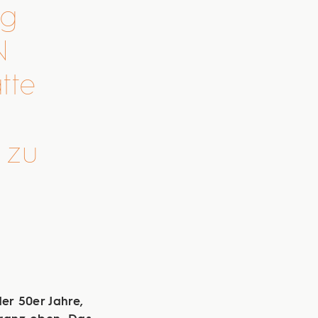
ng
ON
tte
 zu
T
er 50er Jahre,