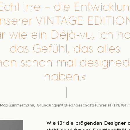
Echt irre – die Entwicklu
nserer VINTAGE EDITI
r wie ein Déjà-vu, ich ha
das Gefühl, das alles
hon
schon mal designed
haben.
Max Zimmermann, Gründungsmitglied/Geschäftsführer FIFTYEIGH
Wie für die prägenden Designer d