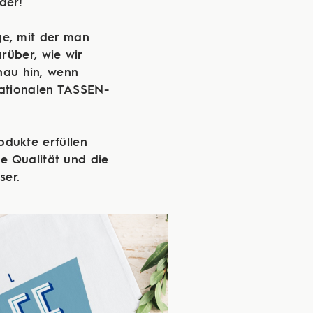
der!
ge, mit der man
rüber, wie wir
nau hin, wenn
ationalen TASSEN-
rodukte erfüllen
he Qualität und die
ser.