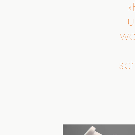
u
wa
sc