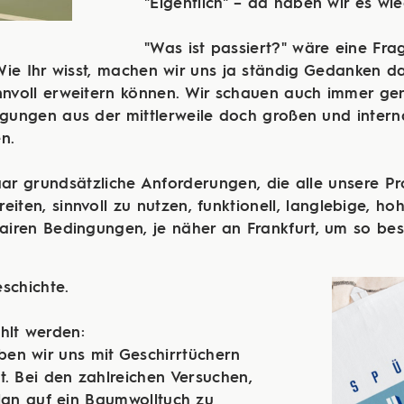
"Eigentlich" – da haben wir es wie
"Was ist passiert?" wäre eine Fra
ie Ihr wisst, machen wir uns ja ständig Gedanken da
innvoll erweitern können. Wir schauen auch immer ge
ungen aus der mittlerweile doch großen und intern
n.
 ein paar grundsätzliche Anforderungen, die alle unsere P
iten, sinnvoll zu nutzen, funktionell, langlebige, ho
fairen Bedingungen, je näher an Frankfurt, um so bes
schichte.
hlt werden:
aben wir uns mit Geschirrtüchern
. Bei den zahlreichen Versuchen,
lan auf ein Baumwolltuch zu