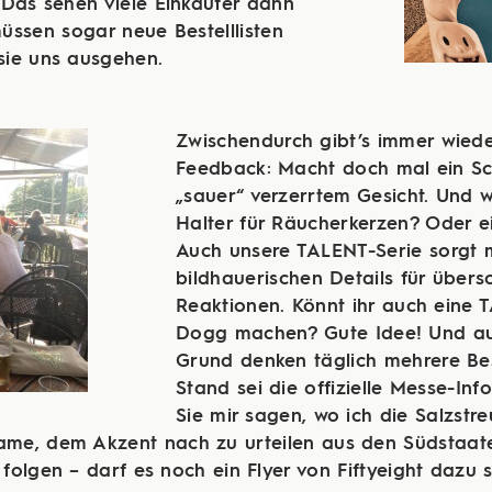
 Das sehen viele Einkäufer dann
üssen sogar neue Bestelllisten
 sie uns ausgehen.
Zwischendurch gibt’s immer wiede
Feedback: Macht doch mal ein Sc
„sauer“ verzerrtem Gesicht. Und w
Halter für Räucherkerzen? Oder e
Auch unsere TALENT-Serie sorgt m
bildhauerischen Details für über
Reaktionen. Könnt ihr auch eine 
Dogg machen? Gute Idee! Und au
Grund denken täglich mehrere Be
Stand sei die offizielle Messe-In
Sie mir sagen, wo ich die Salzstre
ame, dem Akzent nach zu urteilen aus den Südstaate
olgen – darf es noch ein Flyer von Fiftyeight dazu 