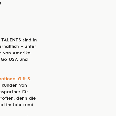
!
d TALENTS sind in
rhältlich – unter
en von Amerika
EN Go USA und
ational Gift &
en Kunden von
bspartner für
roffen, denn die
al im Jahr rund