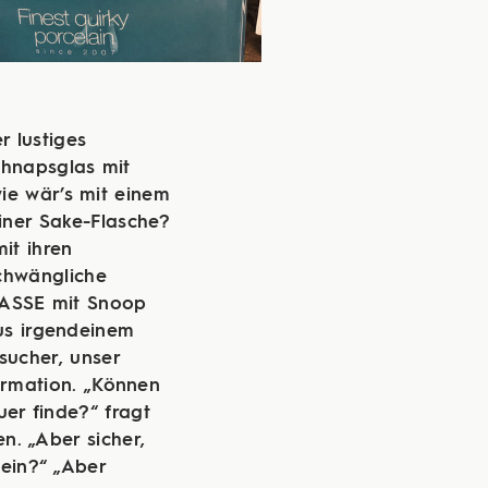
r lustiges
hnapsglas mit
ie wär’s mit einem
iner Sake-Flasche?
it ihren
schwängliche
TASSE mit Snoop
s irgendeinem
sucher, unser
formation. „Können
uer finde?“ fragt
n. „Aber sicher,
sein?“ „Aber