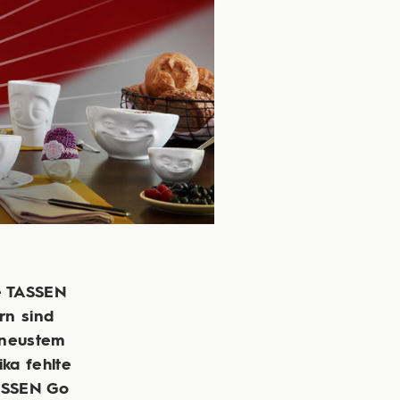
re TASSEN
rn sind
t neustem
ka fehlte
TASSEN Go