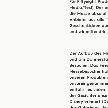
Für Fiftyeight Pro
Media/Text). Der e
die Messe absolut 
Anbieter aus aller
Geschenkideen aus.
und wir mittendrin.
Der Aufbau des Me
und am Donnerstag 
Besucher. Das Fee
Messebesucher hab
unseren Produkten
unvoreingenommen 
entfährt es vielen
der Gesichter unse
Disney erinnert (D
das Gütesiegel „M