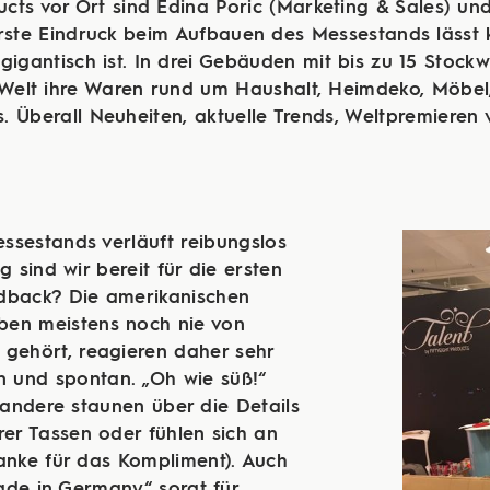
ducts vor Ort sind Edina Poric (Marketing & Sales) und
rste Eindruck beim Aufbauen des Messestands lässt k
gigantisch ist. In drei Gebäuden mit bis zu 15 Stockw
 Welt ihre Waren rund um Haushalt, Heimdeko, Möbel
 Überall Neuheiten, aktuelle Trends, Weltpremieren
ssestands verläuft reibungslos
sind wir bereit für die ersten
dback? Die amerikanischen
en meistens noch nie von
 gehört, reagieren daher sehr
und spontan. „Oh wie süß!“
, andere staunen über die Details
rer Tassen oder fühlen sich an
anke für das Kompliment). Auch
ade in Germany“ sorgt für