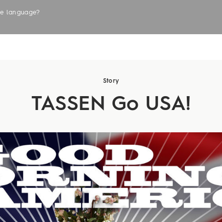
the language?
LABELS
Story
TASSEN Go USA!