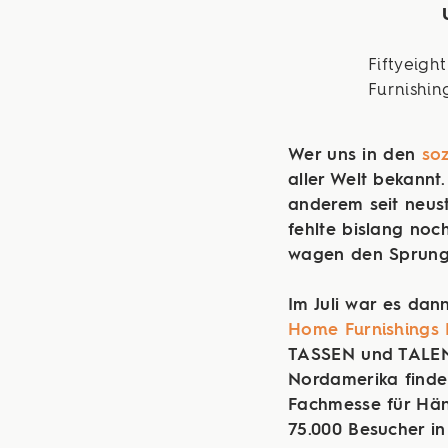
Fiftyeigh
Furnishin
Wer uns in den
so
aller Welt bekannt.
anderem seit neus
fehlte bislang noc
wagen den Sprung 
Im Juli war es dann
Home Furnishings 
TASSEN und TALENTS
Nordamerika finden
Fachmesse für Händ
75.000 Besucher i