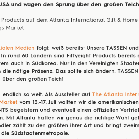
USA und wagen den Sprung über den großen Teich
t Products auf dem Atlanta International Gift & Home
gs Market
zialen Medien
folgt, weiß bereits: Unsere TASSEN un
 In rund 60 Ländern sind Fiftyeight Products bereits e
tem auch in Südkorea. Nur in den Vereinigten Staat
h die nötige Präsenz. Das sollte sich ändern. TASS
über den großen Teich!
 endlich so weit. Als Aussteller auf
The Atlanta Intern
Market
vom 13.-17. Juli wollten wir die amerikanisch
 begeistern und eventuell einen offiziellen Vertrie
. Mit Atlanta hatten wir genau die richtige Wahl get
ler zählt zu den größten ihrer Art und bringt zweim
n die Südstaatenmetropole.