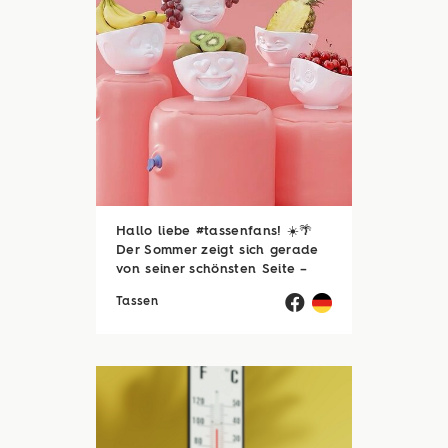
Hallo liebe #tassenfans! ☀️🌴
Der Sommer zeigt sich gerade
von seiner schönsten Seite –
und wir hoffen, ihr genießt jede
Tassen
einzelne Sonnenstunde! 😎☀️
Passend dazu läuft natürlich
auch unsere Sommerloch-
Aktion mit vielen ...