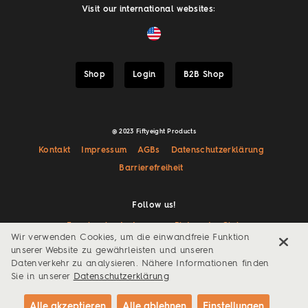
Visit our international websites:
Shop
Login
B2B Shop
@ 2023 Fiftyeight Products
Kontakt
Impressum
AGBs
Datenschutzerklärung
Barrierefreiheit
Follow us!
Facebook
Instagram
Pinterest
Giphy
Wir verwenden Cookies, um die einwandfreie Funktion
unserer Website zu gewährleisten und unseren
Datenverkehr zu analysieren. Nähere Informationen finden
Sie in unserer
Datenschutzerklärung
Alle akzeptieren
Alle ablehnen
Einstellungen