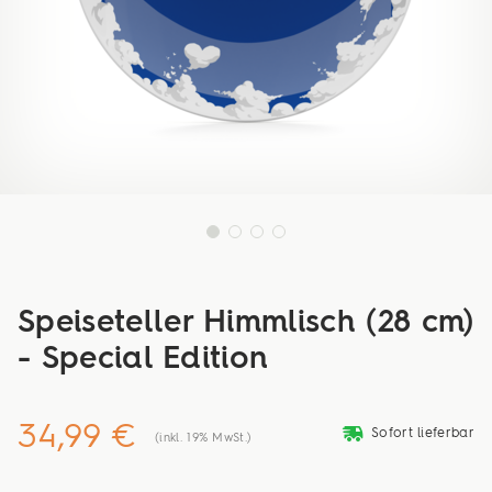
Speiseteller Himmlisch (28 cm)
- Special Edition
34,99 €
deliveryvan
Sofort lieferbar
(inkl. 19% MwSt.)