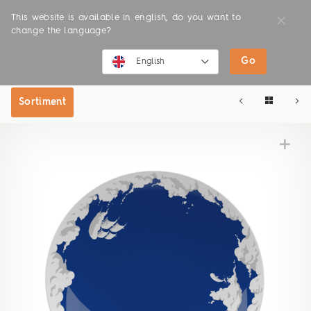
This website is available in english, do you want to
change the language?
Go
SHOP
ONLINE SHOP
English
English
Sortiment
Deutsch