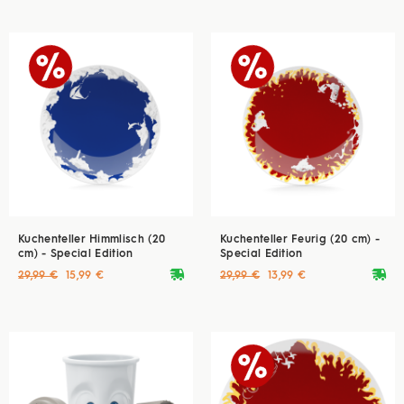
Kuchenteller Himmlisch (20
Kuchenteller Feurig (20 cm) -
cm) - Special Edition
Special Edition
deliveryvan
deliveryvan
29,99 €
15,99 €
29,99 €
13,99 €