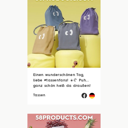
Einen wunderschönen Tag,
liebe #tassenfans! ☀️🥐 Puh...
ganz schön heiß da draußen!
🥵☀️ Zum Glück sind viele von
Tassen
euch noch im Urlaubsmodus
und haben endlich Zeit für die
schönen Dinge des Lebens –
zum Beispiel ...