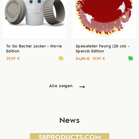
To Go Becher Lecker - Movie
Speiseteller Feurig (28 cm) -
Edition
Special Edition
deliveryvan
deliveryvan
39,99 €
34,99 €
19,99 €
Alle zeigen
News