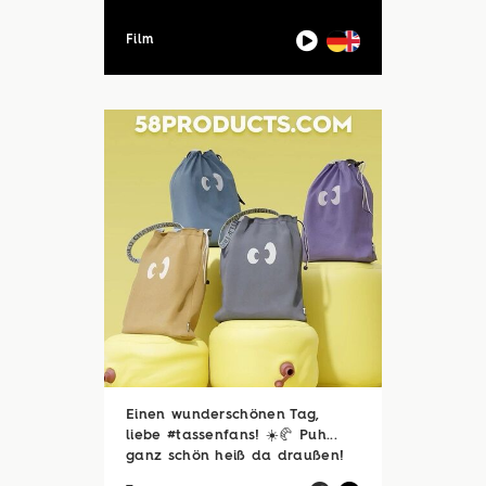
Film
Einen wunderschönen Tag,
liebe #tassenfans! ☀️🥐 Puh...
ganz schön heiß da draußen!
🥵☀️ Zum Glück sind viele von