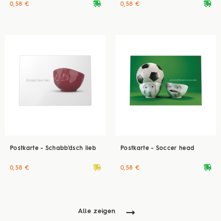
deliveryvan
deliveryvan
0,58 €
0,58 €
Postkarte - Schabb'dsch lieb
Postkarte - Soccer head
deliveryvan
deliveryvan
0,58 €
0,58 €
Alle zeigen