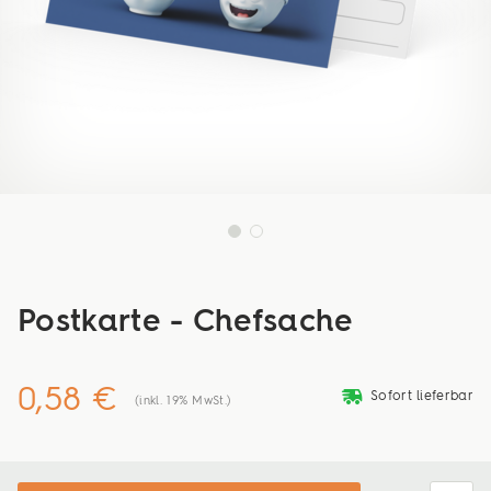
Postkarte - Chefsache
0,58 €
deliveryvan
Sofort lieferbar
(inkl. 19% MwSt.)