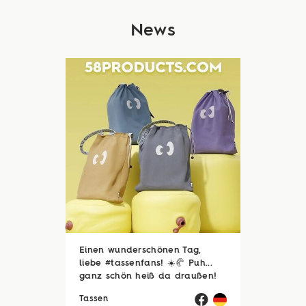
News
Einen wunderschönen Tag,
liebe #tassenfans! ☀️🥐 Puh...
ganz schön heiß da draußen!
🥵☀️ Zum Glück sind viele von
Tassen
euch noch im Urlaubsmodus