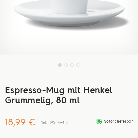
Espresso-Mug mit Henkel
Grummelig, 80 ml
18,99 €
deliveryvan
Sofort lieferbar
(inkl. 19% MwSt.)