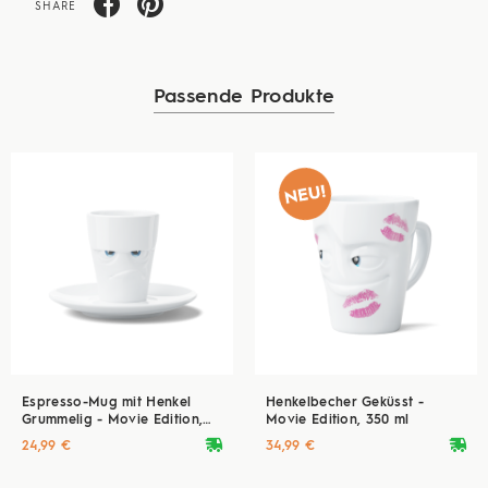
SHARE
Passende Produkte
Espresso-Mug mit Henkel
Henkelbecher Geküsst -
Grummelig - Movie Edition,
Movie Edition, 350 ml
80 ml
deliveryvan
deliveryvan
24,99 €
34,99 €