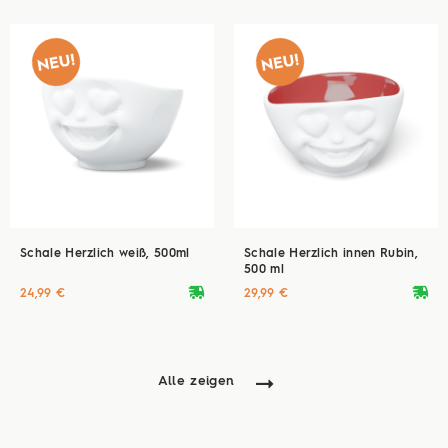
Schale Herzlich weiß, 500ml
Schale Herzlich innen Rubin,
500 ml
deliveryvan
deliveryvan
24,99 €
29,99 €
Alle zeigen