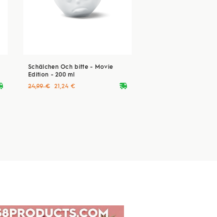
Schälchen Och bitte - Movie
Edition - 200 ml
ryvan
deliveryvan
24,99 €
21,24 €