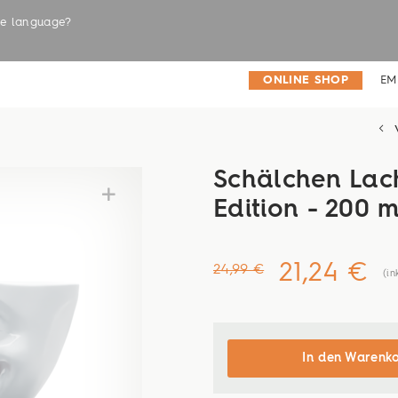
the language?
LABELS
ONLINE SHOP
EM
Schälchen Lac
Edition - 200 m
21,24 €
24,99 €
(in
In den Warenk