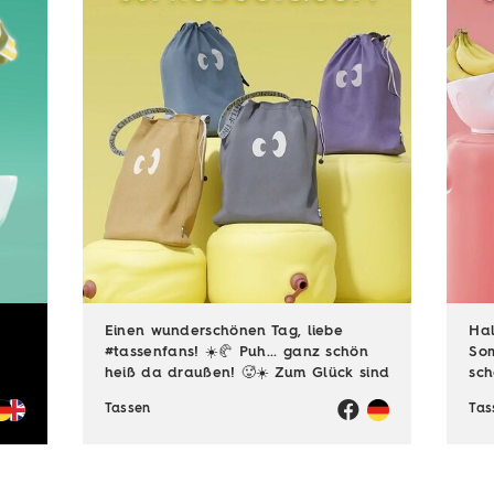
Einen wunderschönen Tag, liebe
Hal
#tassenfans! ☀️🥐 Puh... ganz schön
Som
heiß da draußen! 🥵☀️ Zum Glück sind
sch
viele von euch noch im Urlaubsmodus
gen
Tassen
Tas
und haben endlich Zeit für die
😎☀
schönen Dinge des Lebens – zum
auc
Beispiel ...
viel