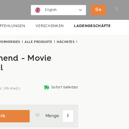
SHOP
MOVIES
NEWS
Go
English
English
PFEHLUNGEN
VERSCHENKEN
LADENGESCHÄFTE
Deutsch
VORHERIGES
|
ALLE PRODUKTE
|
NÄCHSTES
hend - Movie
l
deliveryvan
Sofort lieferbar
kl. 19% MwSt.)
orb
Menge: