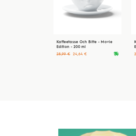
Kaffeetasse Och Bitte - Movie
Edition - 200 ml
E
deliveryvan
28,99 €
24,64 €