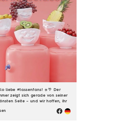
lo liebe #tassenfans! ☀️🌴 Der
mer zeigt sich gerade von seiner
önsten Seite – und wir hoffen, ihr
ießt jede einzelne Sonnenstunde!
sen
️ Passend dazu läuft natürlich
h unsere Sommerloch-Aktion mit
en ...