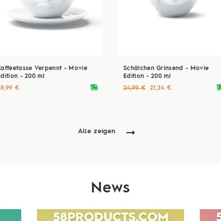
Kaffeetasse Verpennt - Movie
Schälchen Grinsend - Movie
dition - 200 ml
Edition - 200 ml
deliveryvan
delive
28,99 €
24,99 €
21,24 €
Alle zeigen
News