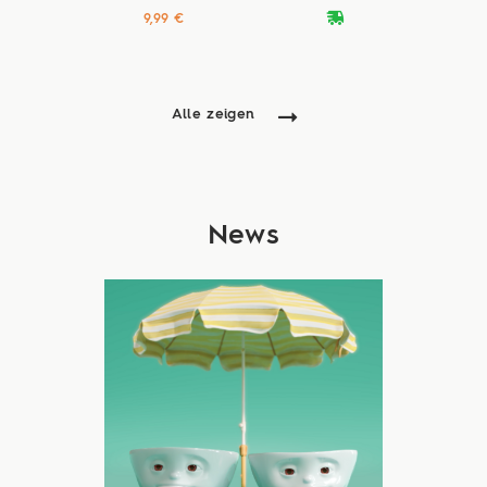
deliveryvan
9,99 €
Alle zeigen
News