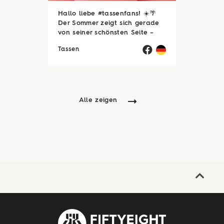
Hallo liebe #tassenfans! ☀️🌴
Der Sommer zeigt sich gerade
von seiner schönsten Seite –
und wir hoffen, ihr genießt jede
Tassen
einzelne Sonnenstunde! 😎☀️
Passend dazu läuft natürlich
auch unsere Sommerloch-
Aktion mit vielen ...
Alle zeigen