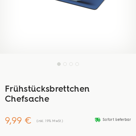
Frühstücksbrettchen
Chefsache
9,99 €
deliveryvan
Sofort lieferbar
(inkl. 19% MwSt.)