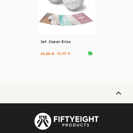
Set: Ozean Brise
deliveryvan
62,88 €
54,90 €