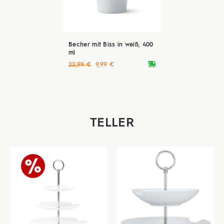
Becher mit Biss in weiß, 400
ml
deliveryvan
22,99 €
9,99 €
TELLER