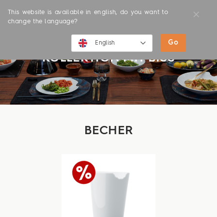
This website is available in english, do you want to
change the language?
Go
English
KOLLEKTION MIT BISS
English
Deutsch
BECHER