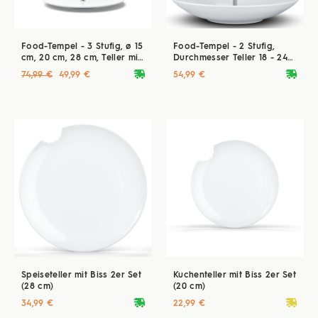
Food-Tempel - 3 Stufig, ø 15
Food-Tempel - 2 Stufig,
cm, 20 cm, 28 cm, Teller mit
Durchmesser Teller 18 - 24
Biss
cm
deliveryvan
deliveryvan
74,99 €
49,99 €
54,99 €
Speiseteller mit Biss 2er Set
Kuchenteller mit Biss 2er Set
(28 cm)
(20 cm)
deliveryvan
deliveryvan
34,99 €
22,99 €