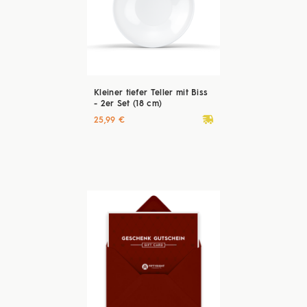
Kleiner tiefer Teller mit Biss
- 2er Set (18 cm)
deliveryvan
25,99 €