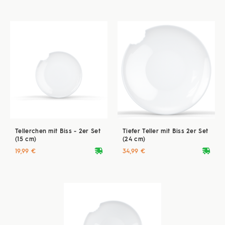
Tellerchen mit Biss - 2er Set
Tiefer Teller mit Biss 2er Set
(15 cm)
(24 cm)
deliveryvan
deliveryvan
19,99 €
34,99 €