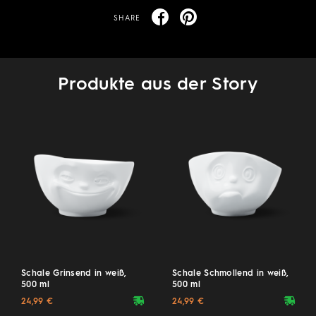
SHARE
Produkte aus der Story
Schale Grinsend in weiß,
Schale Schmollend in weiß,
500 ml
500 ml
deliveryvan
deliveryvan
24,99 €
24,99 €