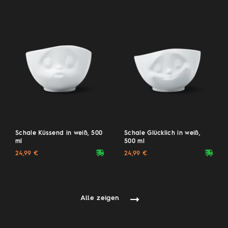
Schale Küssend in weiß, 500
Schale Glücklich in weiß,
ml
500 ml
deliveryvan
deliveryvan
24,99 €
24,99 €
Alle zeigen