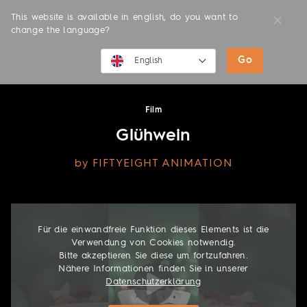
This website is available in english, do you want to
change the language?
Go
MOVIES
English
English
Film
Deutsch
Glühwein
by FIFTYEIGHT ANIMATION
Für die einwandfreie Funktion dieses Elements ist die
Verwendung von Cookies notwendig.
Bitte akzeptieren Sie diese um fortzufahren.
Nähere Informationen finden Sie in unserer
Datenschutzerklärung