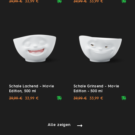
deliveryvan
deliveryvan
39,99 €
33,99 €
39,99 €
33,99 €
Schale Lachend - Movie
Schale Grinsend - Movie
Edition, 500 ml
Edition - 500 ml
deliveryvan
deliveryvan
39,99 €
33,99 €
39,99 €
33,99 €
Alle zeigen