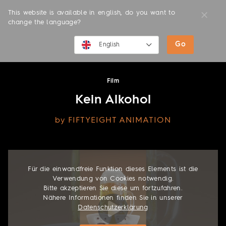
This website is available in english, do you want to
change the language?
Go
MOVIES
English
English
Film
Deutsch
Kein Alkohol
by FIFTYEIGHT ANIMATION
Für die einwandfreie Funktion dieses Elements ist die
Verwendung von Cookies notwendig.
Bitte akzeptieren Sie diese um fortzufahren.
Nähere Informationen finden Sie in unserer
Datenschutzerklärung