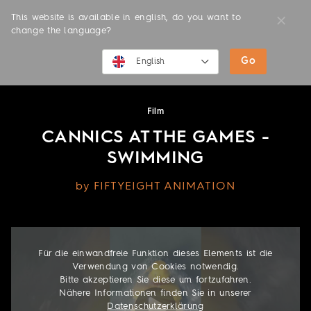
This website is available in english, do you want to
change the language?
Go
MOVIES
English
English
Film
Deutsch
CANNICS AT THE GAMES -
SWIMMING
by FIFTYEIGHT ANIMATION
Für die einwandfreie Funktion dieses Elements ist die
Verwendung von Cookies notwendig.
Bitte akzeptieren Sie diese um fortzufahren.
Nähere Informationen finden Sie in unserer
Datenschutzerklärung