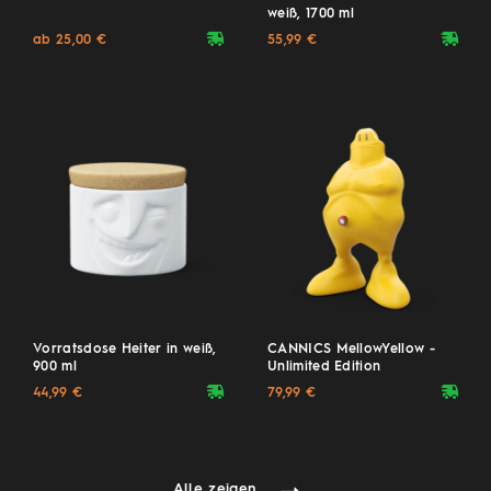
weiß, 1700 ml
deliveryvan
deliveryvan
ab 25,00 €
55,99 €
Vorratsdose Heiter in weiß,
CANNICS MellowYellow -
900 ml
Unlimited Edition
deliveryvan
deliveryvan
44,99 €
79,99 €
Alle zeigen