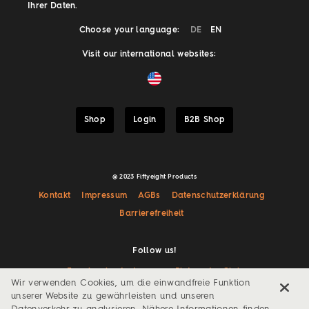
Ihrer Daten.
Choose your language:
DE
EN
Visit our international websites:
Shop
Login
B2B Shop
@ 2023 Fiftyeight Products
Kontakt
Impressum
AGBs
Datenschutzerklärung
Barrierefreiheit
Follow us!
Facebook
Instagram
Pinterest
Giphy
Wir verwenden Cookies, um die einwandfreie Funktion
unserer Website zu gewährleisten und unseren