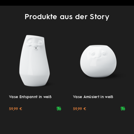
Produkte aus der Story
Vase Entspannt in weiß
Vase Amüsiert in weiß
deliveryvan
deliveryvan
59,99 €
59,99 €