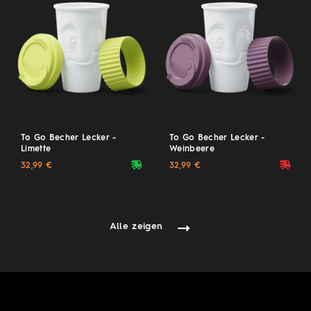
To Go Becher Lecker -
To Go Becher Lecker -
Limette
Weinbeere
deliveryvan
deliveryvan
32,99 €
32,99 €
Alle zeigen