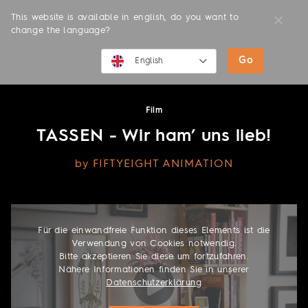
This website is available in english, do you want to
change the language?
Go
MOVIES
English
English
Film
Deutsch
TASSEN - Wir ham’ uns lieb!
by FIFTYEIGHT ANIMATION
Für die einwandfreie Funktion dieses Elements ist die
Verwendung von Cookies notwendig.
Bitte akzeptieren Sie diese um fortzufahren.
Nähere Informationen finden Sie in unserer
Datenschutzerklärung